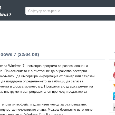
ows 7 (32/64 bit)
r за Windows 7 - помощна програма за разпознаване на
я. Приложението е в състояние да обработва растерни
окументи, да импортира информация от скенер или свързан
 да поддържа определението за таблици, да запазва
умента и форматирането му. Програмата съдържа режим на
а, инструмент за предварителен преглед и редактор за
телски интерфейс и адаптивен метод за разпознаване,
подчертае нечетливите знаци. Можеш безплатно изтегляне
ата версия за Windows 7 на Български.