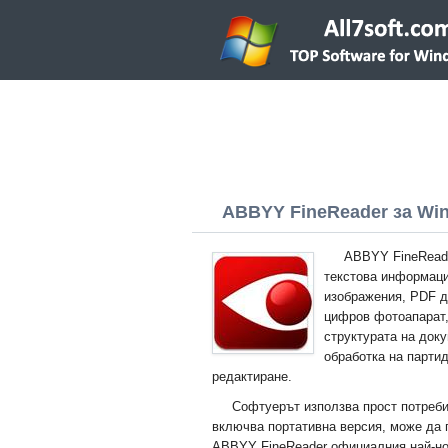
ABBYY FineReader за Wind
ABBYY FineReade
текстова информаци
изображения, PDF д
цифров фотоапарат,
структурата на док
обработка на партид
редактиране.
Софтуерът използва прост потреби
включва портативна версия, може да 
ABBYY FineReader официалния най-нов