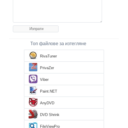
Топ файлове за изтегляне
RivaTuner
PrivaZer
Viber
Paint.NET
AnyDVD
DVD Shrink
FileViewPro