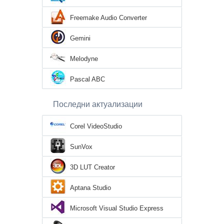
Freemake Audio Converter
Gemini
Melodyne
Pascal ABC
Последни актуализации
Corel VideoStudio
SunVox
3D LUT Creator
Aptana Studio
Microsoft Visual Studio Express