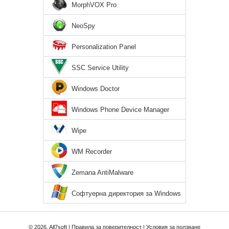
MorphVOX Pro
NeoSpy
Personalization Panel
SSC Service Utility
Windows Doctor
Windows Phone Device Manager
Wipe
WM Recorder
Zemana AntiMalware
Софтуерна директория за Windows
7
© 2026, All7soft |
Правила за поверителност
|
Условия за ползване