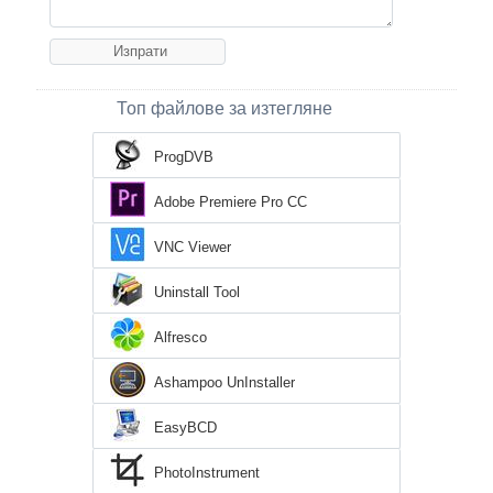
Топ файлове за изтегляне
ProgDVB
Adobe Premiere Pro CC
VNC Viewer
Uninstall Tool
Alfresco
Ashampoo UnInstaller
EasyBCD
PhotoInstrument