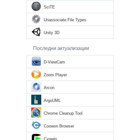
SciTE
Unassociate File Types
Unity 3D
Последни актуализации
D-ViewCam
Zoom Player
Arcon
ArgoUML
Chrome Cleanup Tool
Coowon Browser
Cygwin