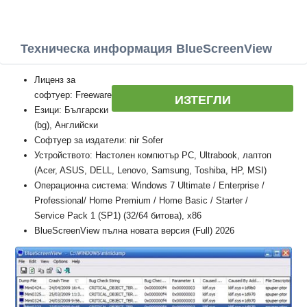
Техническа информация BlueScreenView
Лиценз за
софтуер: Freeware
ИЗТЕГЛИ
Езици: Български
(bg), Английски
Софтуер за издатели: nir Sofer
Устройството: Настолен компютър PC, Ultrabook, лаптоп
(Acer, ASUS, DELL, Lenovo, Samsung, Toshiba, HP, MSI)
Операционна система: Windows 7 Ultimate / Enterprise /
Professional/ Home Premium / Home Basic / Starter /
Service Pack 1 (SP1) (32/64 битова), x86
BlueScreenView пълна новата версия (Full) 2026