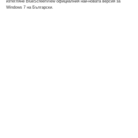
изтегляне BlueScreenView официалния най-новата версия за
Windows 7 на Български.