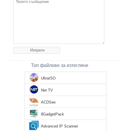
Топ файлове за изтегляне
UltraISO
Net TV
ACDSee
8GadgetPack
Advanced IP Scanner