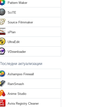
Pattern Maker
SciTE
Source Filmmaker
sPlan
UltraEdit
VDownloader
Последни актуализации
Ashampoo Firewall
RamSmash
Anime Studio
Avira Registry Cleaner