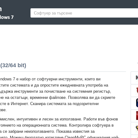
32/64 bit)
ndows 7 е набор от софтуерни инструменти, които ви
стите системата и да опростите ежедневната употреба на
държа инструменти за почистване на системния регистър,
не на остатъци, временни файлове. Позволява ви да скриете
 сте в Интернет. Сканира системата за подозрителни
ове.
мислен, интуитивен и лесен за използване. Работи във фонов
тоянието на операционната система. Контролира софтуера в
а се забрани неизползването. Показва известия за
шчето. Можеш безплатно изтегляне CleanMyPC официалния най-