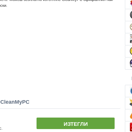
ски.
 CleanMyPC
ИЗТЕГЛИ
c.