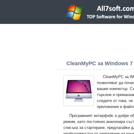
CleanMyPC за Windows 7 (
CleanMyPC за Wi
позволяват да почи
вашия компютър. Съ
търсене и премахва
следите от това, че
приложения и файл
Програмният интерфейс е добре об
режим, като постоянно анализира със
списъка за стартиране, предлагайки д
необходимостта от изпразване на ко