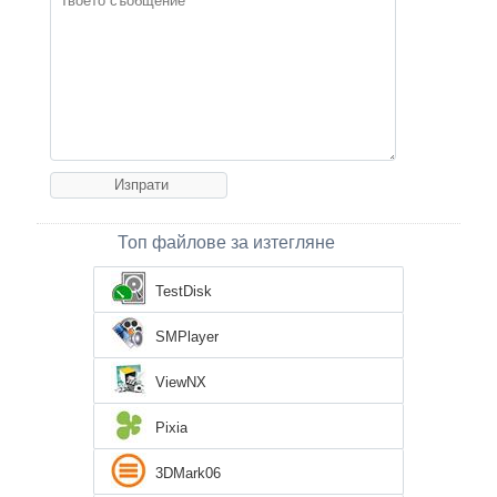
Топ файлове за изтегляне
TestDisk
SMPlayer
ViewNX
Pixia
3DMark06