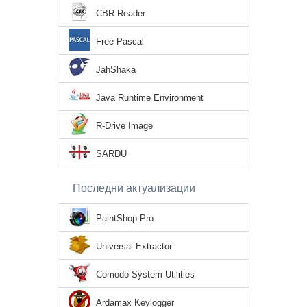
CBR Reader
Free Pascal
JahShaka
Java Runtime Environment
R-Drive Image
SARDU
Последни актуализации
PaintShop Pro
Universal Extractor
Comodo System Utilities
Ardamax Keylogger