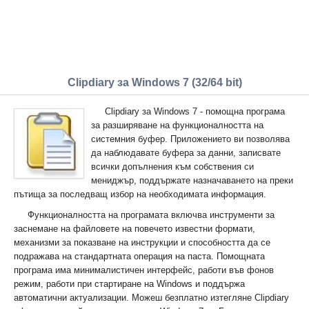
Clipdiary за Windows 7 (32/64 bit)
Clipdiary за Windows 7 - помощна програма
за разширяване на функционалността на
системния буфер. Приложението ви позволява
да наблюдавате буфера за данни, записвате
всички допълнения към собствения си
мениджър, поддържате назначаването на преки
пътища за последващ избор на необходимата информация.
Функционалността на програмата включва инструменти за
заснемане на файловете на повечето известни формати,
механизми за показване на инструкции и способността да се
подражава на стандартната операция на паста. Помощната
програма има минималистичен интерфейс, работи във фонов
режим, работи при стартиране на Windows и поддържа
автоматични актуализации. Можеш безплатно изтегляне Clipdiary