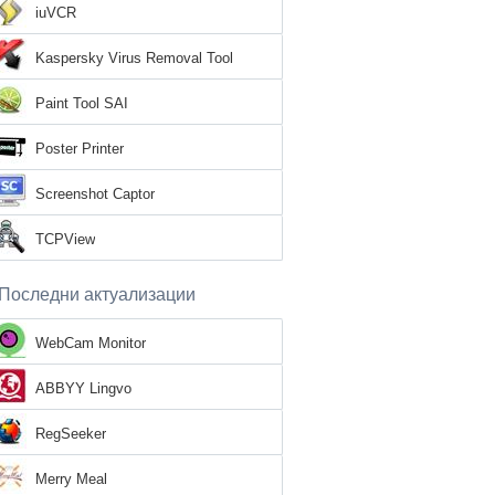
iuVCR
Kaspersky Virus Removal Tool
Paint Tool SAI
Poster Printer
Screenshot Captor
TCPView
Последни актуализации
WebCam Monitor
ABBYY Lingvo
RegSeeker
Merry Meal