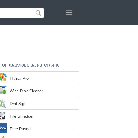
Топ файлове за изтегляне
HitmanPro
Wise Disk Cleaner
DraftSight
File Shredder
Free Pascal