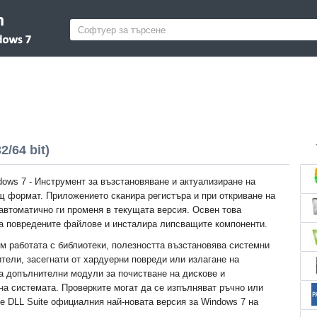
2/64 bit)
dows 7 - Инструмент за възстановяване и актуализиране на
 формат. Приложението сканира регистъра и при откриване на
автоматично ги променя в текущата версия. Освен това
а повредените файлове и инсталира липсващите компоненти.
м работата с библиотеки, полезността възстановява системни
тели, засегнати от хардуерни повреди или излагане на
а допълнителни модули за почистване на дискове и
на системата. Проверките могат да се изпълняват ръчно или
е DLL Suite официалния най-новата версия за Windows 7 на