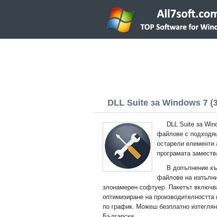
DLL Suite за Windows 7 (3
DLL Suite за Win
файлове с подходящ
остарели елементи 
програмата заместв
В допълнение къ
файлове на изпълни
злонамерен софтуер. Пакетът включв
оптимизиране на производителността 
по график. Можеш безплатно изтеглян
Български.