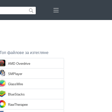
Топ файлове за изтегляне
AMD Overdrive
SMPlayer
GlassWire
BlueStacks
RawTherapee