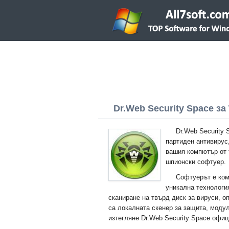
Dr.Web Security Space за 
Dr.Web Security 
партиден антивирус
вашия компютър от 
шпионски софтуер.
Софтуерът е ком
уникална технология
сканиране на твърд диск за вируси, о
са локалната скенер за защита, моду
изтегляне Dr.Web Security Space офиц