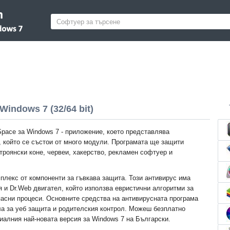
Windows 7 (32/64 bit)
Space за Windows 7 - приложение, което представлява
, който се състои от много модули. Програмата ще защити
троянски коне, червеи, хакерство, рекламен софтуер и
плекс от компоненти за гъвкава защита. Този антивирус има
 и Dr.Web двигател, който използва евристични алгоритми за
пасни процеси. Основните средства на антивирусната програма
ла за уеб защита и родителския контрол. Можеш безплатно
иалния най-новата версия за Windows 7 на Български.