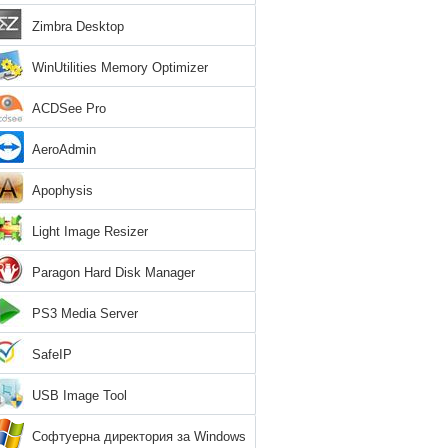
Zimbra Desktop
WinUtilities Memory Optimizer
ACDSee Pro
AeroAdmin
Apophysis
Light Image Resizer
Paragon Hard Disk Manager
PS3 Media Server
SafeIP
USB Image Tool
Софтуерна директория за Windows