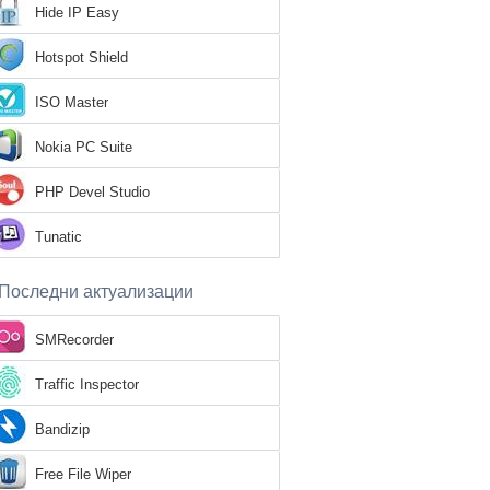
Hide IP Easy
Hotspot Shield
ISO Master
Nokia PC Suite
PHP Devel Studio
Tunatic
Последни актуализации
SMRecorder
Traffic Inspector
Bandizip
Free File Wiper