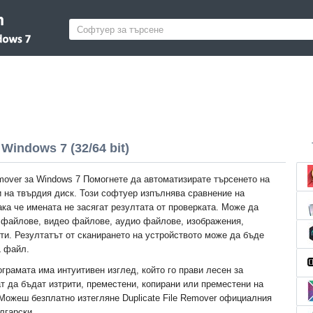
 Windows 7 (32/64 bit)
emover за Windows 7 Помогнете да автоматизирате търсенето на
 на твърдия диск. Този софтуер изпълнява сравнение на
ка че имената не засягат резултата от проверката. Може да
 файлове, видео файлове, аудио файлове, изображения,
ти. Резултатът от сканирането на устройството може да бъде
L файл.
грамата има интуитивен изглед, който го прави лесен за
т да бъдат изтрити, преместени, копирани или преместени на
 Можеш безплатно изтегляне Duplicate File Remover официалния
лгарски.