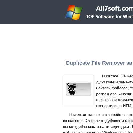
Duplicate File Remover за
Duplicate File R
дублирани елементи
байтови файлове, та
разпознава бинарни
електронни докумен
експортиран в HTM
Привлекателният интерфейс на про
използване. Откритите дубликати мога
всяко удобно място на твърдия диск.
най-новата версия за Windows 7 на Бъ