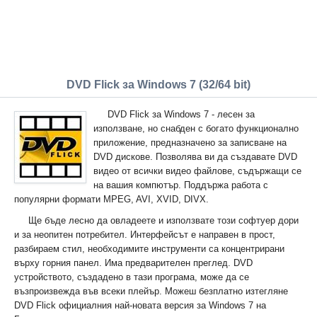
DVD Flick за Windows 7 (32/64 bit)
DVD Flick за Windows 7 - лесен за
използване, но снабден с богато функционално
приложение, предназначено за записване на
DVD дискове. Позволява ви да създавате DVD
видео от всички видео файлове, съдържащи се
на вашия компютър. Поддържа работа с
популярни формати MPEG, AVI, XVID, DIVX.
Ще бъде лесно да овладеете и използвате този софтуер дори
и за неопитен потребител. Интерфейсът е направен в прост,
разбираем стил, необходимите инструменти са концентрирани
върху горния панел. Има предварителен преглед. DVD
устройството, създадено в тази програма, може да се
възпроизвежда във всеки плейър. Можеш безплатно изтегляне
DVD Flick официалния най-новата версия за Windows 7 на