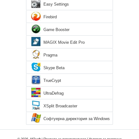
Easy Settings
Firebird
Game Booster
MAGIX Movie Edit Pro
Pragma
Skype Beta
TrueCrypt
UltraDefrag
XSplit Broadcaster
Софтуерна директория за Windows
7
© 2026, All7soft |
Правила за поверителност
|
Условия за ползване