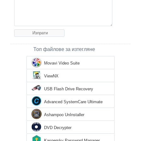
Топ файлове за изтегляне
Movavi Video Suite
ViewNX
USB Flash Drive Recovery
Advanced SystemCare Ultimate
Ashampoo UnInstaller
DVD Decrypter
Kaspersky Password Manager