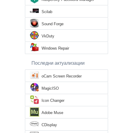
Scilab
Sound Forge
VkDuty
Windows Repair
Последни актуализации
oCam Screen Recorder
MagicISO
Icon Changer
Adobe Muse
CDisplay