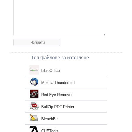
Топ файлове за изтегляне
LibreOffice
Mozilla Thunderbird
Red Eye Remover
BullZip PDF Printer
BleachBit
CUETools