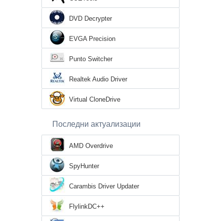
DVD Decrypter
EVGA Precision
Punto Switcher
Realtek Audio Driver
Virtual CloneDrive
Последни актуализации
AMD Overdrive
SpyHunter
Carambis Driver Updater
FlylinkDC++