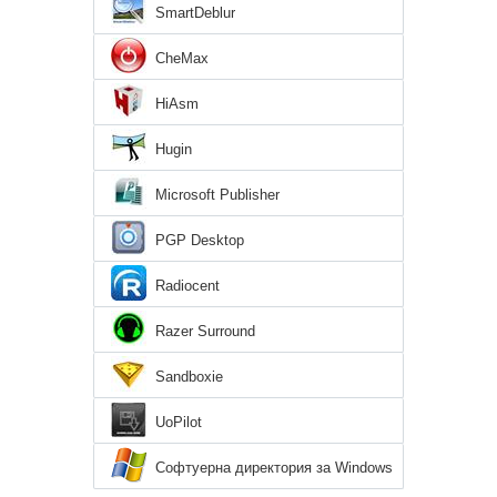
SmartDeblur
CheMax
HiAsm
Hugin
Microsoft Publisher
PGP Desktop
Radiocent
Razer Surround
Sandboxie
UoPilot
Софтуерна директория за Windows
7