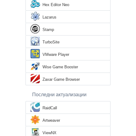
Hex Editor Neo
Lazarus
Stamp
TurboSite
VMware Player
Wise Game Booster
Zaxar Game Browser
Последни актуализации
RaidCall
Artweaver
ViewNX