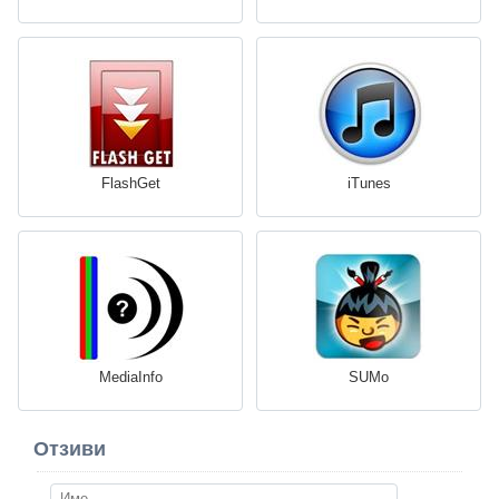
FlashGet
iTunes
MediaInfo
SUMo
Отзиви