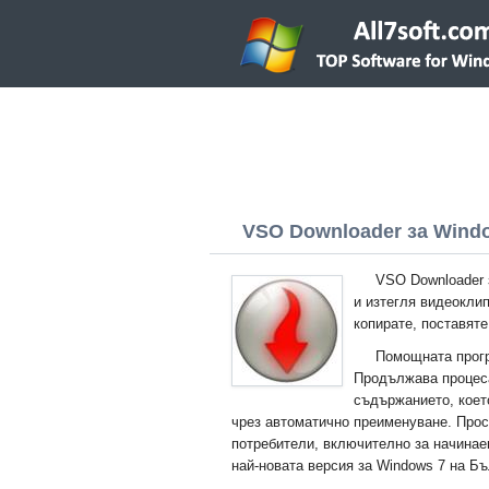
VSO Downloader за Window
VSO Downloader 
и изтегля видеокли
копирате, поставяте
Помощната прогр
Продължава процеса
съдържанието, коет
чрез автоматично преименуване. Прос
потребители, включително за начина
най-новата версия за Windows 7 на Бъ