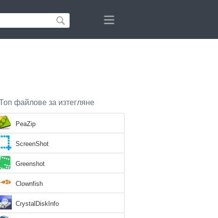
Топ файлове за изтегляне
PeaZip
ScreenShot
Greenshot
Clownfish
CrystalDiskInfo