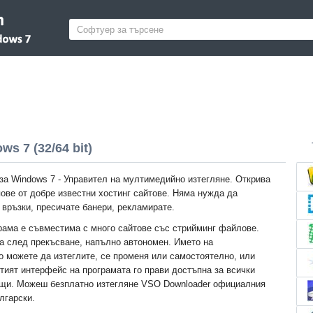
s 7 (32/64 bit)
за Windows 7 - Управител на мултимедийно изтегляне. Открива
пове от добре известни хостинг сайтове. Няма нужда да
 връзки, пресичате банери, рекламирате.
ама е съвместима с много сайтове със стрийминг файлове.
 след прекъсване, напълно автономен. Името на
о можете да изтеглите, се променя или самостоятелно, или
тият интерфейс на програмата го прави достъпна за всички
ещи. Можеш безплатно изтегляне VSO Downloader официалния
лгарски.