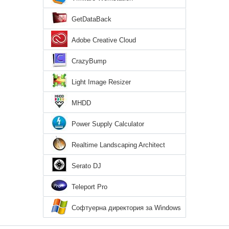
GetDataBack
Adobe Creative Cloud
CrazyBump
Light Image Resizer
MHDD
Power Supply Calculator
Realtime Landscaping Architect
Serato DJ
Teleport Pro
Софтуерна директория за Windows
7