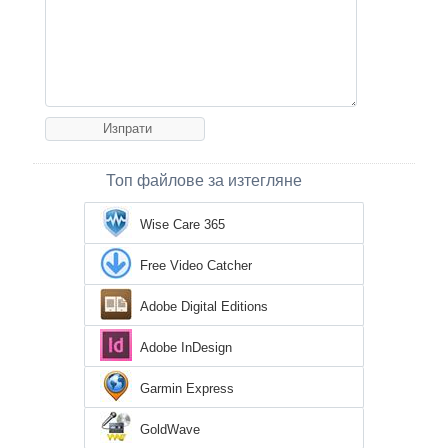
Топ файлове за изтегляне
Wise Care 365
Free Video Catcher
Adobe Digital Editions
Adobe InDesign
Garmin Express
GoldWave