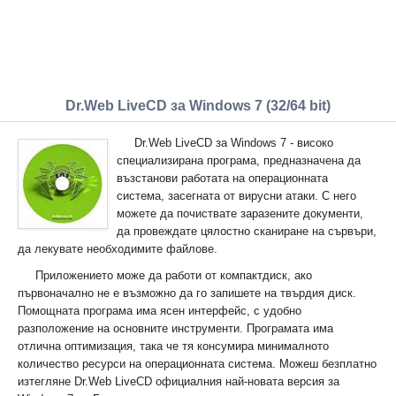
Dr.Web LiveCD за Windows 7 (32/64 bit)
Dr.Web LiveCD за Windows 7 - високо
специализирана програма, предназначена да
възстанови работата на операционната
система, засегната от вирусни атаки. С него
можете да почиствате заразените документи,
да провеждате цялостно сканиране на сървъри,
да лекувате необходимите файлове.
Приложението може да работи от компактдиск, ако
първоначално не е възможно да го запишете на твърдия диск.
Помощната програма има ясен интерфейс, с удобно
разположение на основните инструменти. Програмата има
отлична оптимизация, така че тя консумира минималното
количество ресурси на операционната система. Можеш безплатно
изтегляне Dr.Web LiveCD официалния най-новата версия за