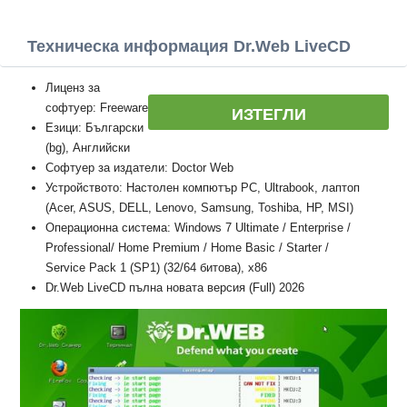
Техническа информация Dr.Web LiveCD
Лиценз за
софтуер: Freeware
ИЗТЕГЛИ
Езици: Български
(bg), Английски
Софтуер за издатели: Doctor Web
Устройството: Настолен компютър PC, Ultrabook, лаптоп
(Acer, ASUS, DELL, Lenovo, Samsung, Toshiba, HP, MSI)
Операционна система: Windows 7 Ultimate / Enterprise /
Professional/ Home Premium / Home Basic / Starter /
Service Pack 1 (SP1) (32/64 битова), x86
Dr.Web LiveCD пълна новата версия (Full) 2026