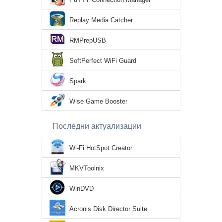
Replay Media Catcher
RMPrepUSB
SoftPerfect WiFi Guard
Spark
Wise Game Booster
Последни актуализации
Wi-Fi HotSpot Creator
MKVToolnix
WinDVD
Acronis Disk Director Suite