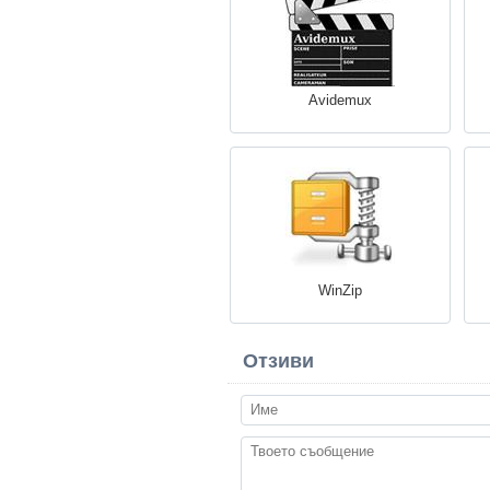
Avidemux
WinZip
Отзиви