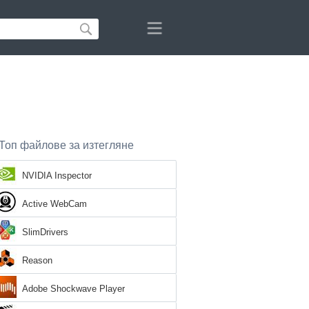
Топ файлове за изтегляне
NVIDIA Inspector
Active WebCam
SlimDrivers
Reason
Adobe Shockwave Player