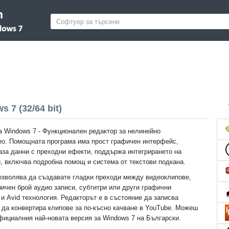
 7 (32/64 bit)
за Windows 7 - Функционален редактор за нелинейно
ео. Помощната програма има прост графичен интерфейс,
за данни с преходни ефекти, поддържа интегрирането на
и, включва подробна помощ и система от текстови подкана.
озволява да създавате гладки преходи между видеоклипове,
ничен брой аудио записи, субтитри или други графични
 и Avid технология. Редакторът е в състояние да записва
и да конвертира клипове за по-късно качване в YouTube. Можеш
официалния най-новата версия за Windows 7 на Български.