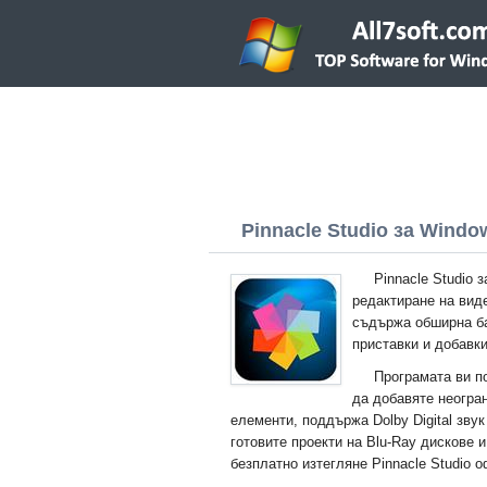
Pinnacle Studio за Windows
Pinnacle Studio 
редактиране на вид
съдържа обширна ба
приставки и добавк
Програмата ви п
да добавяте неогра
елементи, поддържа Dolby Digital звук
готовите проекти на Blu-Ray дискове 
безплатно изтегляне Pinnacle Studio 