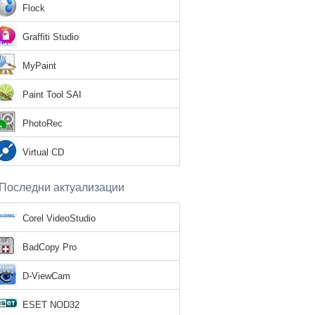
Flock
Graffiti Studio
MyPaint
Paint Tool SAI
PhotoRec
Virtual CD
Последни актуализации
Corel VideoStudio
BadCopy Pro
D-ViewCam
ESET NOD32