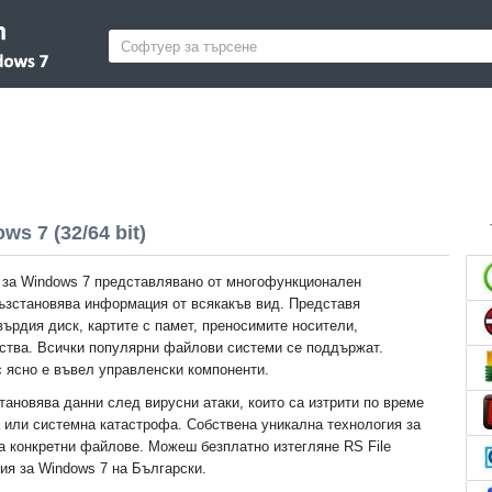
ws 7 (32/64 bit)
y за Windows 7 представлявано от многофункционален
възстановява информация от всякакъв вид. Представя
ърдия диск, картите с памет, преносимите носители,
ства. Всички популярни файлови системи се поддържат.
 ясно е въвел управленски компоненти.
тановява данни след вирусни атаки, които са изтрити по време
а или системна катастрофа. Собствена уникална технология за
на конкретни файлове. Можеш безплатно изтегляне RS File
ия за Windows 7 на Български.