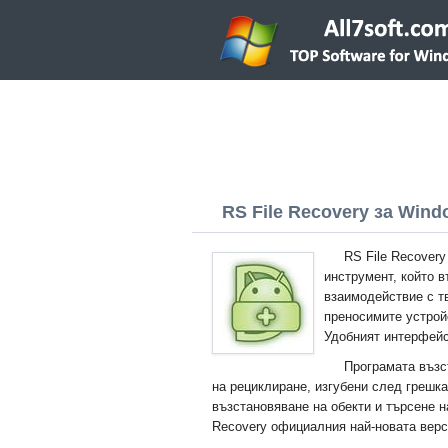
RS File Recovery за Windo
RS File Recover
инструмент, който 
взаимодействие с тв
преносимите устрой
Удобният интерфейс
Програмата възс
на рециклиране, изгубени след грешк
възстановяване на обекти и търсене 
Recovery официалния най-новата верс