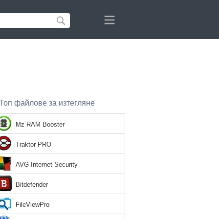
Топ файлове за изтегляне
Mz RAM Booster
Traktor PRO
AVG Internet Security
Bitdefender
FileViewPro