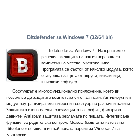
Bitdefender за Windows 7 (32/64 bit)
Bitdefender за Windows 7 - Изчерпателно
решение за защита на вашия персонален
компютър на местно, мрежово ниво.
Програмата се състои от няколко модула, които
осигуряват защита от вируси, измамници,
шпионски софтуер.
Софтуерът е многофункционално приложение, което ви
позволява да защитите компютъра си от заплахи. Антивирусният
модул неутрализира злонамерения софтуер по различни начини.
Защитната стена следи консумацията на трафик, филтрира
данните. Antispam защитава рекламата по пощата. Интегрирана
функция за родителски контрол. Можеш безплатно изтегляне
Bitdefender официалния най-новата версия за Windows 7 на
Български.