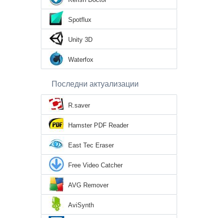
Spotflux
Unity 3D
Waterfox
Последни актуализации
R.saver
Hamster PDF Reader
East Tec Eraser
Free Video Catcher
AVG Remover
AviSynth