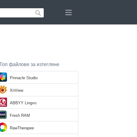
Топ файлове за изтегляне
Pinnacle Studio
XnView
ABBYY Lingvo
Fresh RAM
RawTherapee