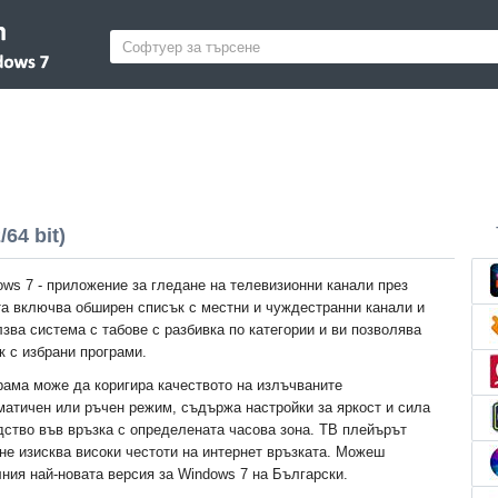
64 bit)
ows 7 - приложение за гледане на телевизионни канали през
та включва обширен списък с местни и чуждестранни канали и
зва система с табове с разбивка по категории и ви позволява
к с избрани програми.
ама може да коригира качеството на излъчваните
матичен или ръчен режим, съдържа настройки за яркост и сила
дство във връзка с определената часова зона. ТВ плейърът
не изисква високи честоти на интернет връзката. Можеш
ния най-новата версия за Windows 7 на Български.