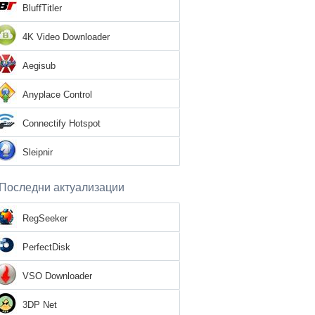
BluffTitler
4K Video Downloader
Aegisub
Anyplace Control
Connectify Hotspot
Sleipnir
Последни актуализации
RegSeeker
PerfectDisk
VSO Downloader
3DP Net