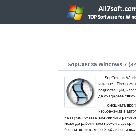
SopCast за Windows 7 (32/
SopCast за Wind
интернет. Програма
радиостанции, изпол
да създадете списъ
Помощната прогр
изображения в авто
на звука, показва програмното ръково
може да работи чрез прокси сървър и 
безплатно изтегляне SopCast официал