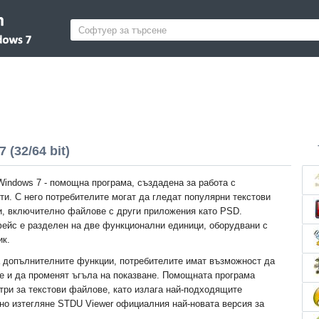
(32/64 bit)
Windows 7 - помощна програма, създадена за работа с
ти. С него потребителите могат да гледат популярни текстови
, включително файлове с други приложения като PSD.
ейс е разделен на две функционални единици, оборудвани с
ик.
 допълнителните функции, потребителите имат възможност да
е и да променят ъгъла на показване. Помощната програма
ри за текстови файлове, като излага най-подходящите
но изтегляне STDU Viewer официалния най-новата версия за