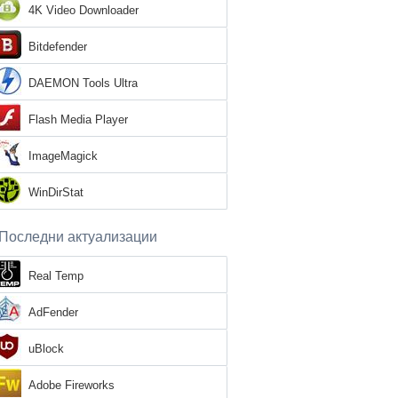
4K Video Downloader
Bitdefender
DAEMON Tools Ultra
Flash Media Player
ImageMagick
WinDirStat
Последни актуализации
Real Temp
AdFender
uBlock
Adobe Fireworks