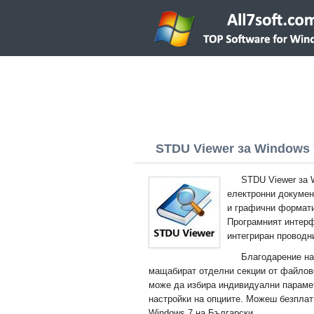
STDU Viewer за Windows 7 
STDU Viewer за 
електронни докумен
и графични формати
Програмният интерф
интегриран проводн
Благодарение на
мащабират отделни секции от файлов
може да избира индивидуални парамет
настройки на опциите. Можеш безплат
Windows 7 на Български.